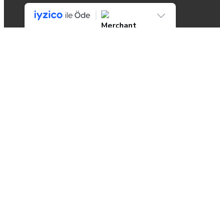
Değerlendirmeler
Henüz değerlendirme yapılmadı.
Be the first to review “Parmak Koruyucu Körük 200 cm 10 lu”
E-posta adresiniz yayınlanmayacak.
Gerekli alanlar
*
ile
işaretlenmişlerdir