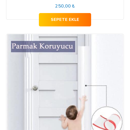
5
üzerinden
250,00
₺
5.00
oy
aldı
SEPETE EKLE