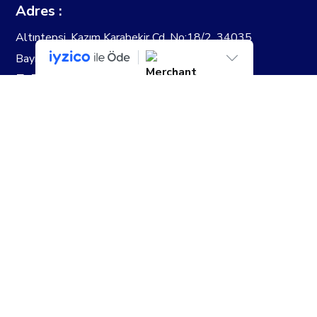
Adres :
Altıntepsi, Kazım Karabekir Cd. No:18/2, 34035
Bayrampaşa/İstanbul
E-Posta
iletisim@erolkilit.com
Gsm : 0 (545) 819 26 62
Hesap Sahibi
EROL KİLİT SANAYİ TİCARET LİMİTED
ŞİRKETİ
IBAN: TR92 0020 5000 0999 7085 6000
01
Tüm Hakları erolkilit.com'a Aittir...