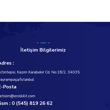
İletişim Bilgilerimiz
Adres :
ltıntepsi, Kazım Karabekir Cd. No:18/2, 34035
ayrampaşa/İstanbul
E-Posta
letisim@erolkilit.com
Gsm : 0 (545) 819 26 62