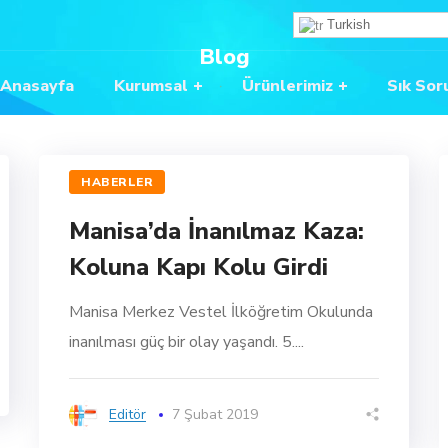
Turkish
Blog
Anasayfa
Kurumsal
Ürünlerimiz
Sık Sor
HABERLER
Manisa’da İnanılmaz Kaza:
Koluna Kapı Kolu Girdi
Manisa Merkez Vestel İlköğretim Okulunda
inanılması güç bir olay yaşandı. 5....
Editör
7 Şubat 2019