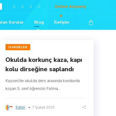
Online Alışveriş
ulan Sorular
Blog
İletişim
HABERLER
Okulda korkunç kaza, kapı
kolu dirseğine saplandı
Kayseri’de okulda ders arasında koridorda
koşan 5. sınıf öğrencisi Fatma...
Editör
7 Şubat 2019