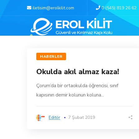
iletisim@erolkilit.com
0 (545) 819 26 62
HABERLER
Okulda akıl almaz kaza!
Çorum’da bir ortaokulda öğrencisi, sınıf
kapısının demir kolunun koluna...
Editör
7 Şubat 2019