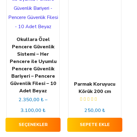
Okullara Özel
Pencere Güvenlik
Sistemi – Her
Pencere ile Uyumlu
Pencere Güvenlik
Bariyeri – Pencere
Güvenlik Filesi – 10
Parmak Koruyucu
Adet Beyaz
Körük 200 cm
2.350,00
₺
–
5
3.100,00
₺
250,00
₺
üzerinden
5.00
oy
aldı
SEÇENEKLER
SEPETE EKLE