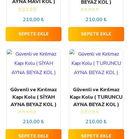
AYNA MAVİ KOL )
BEYAZ KOL )
5
5
210,00
₺
210,00
₺
üzerinden
üzerinden
5.00
oy
5.00
oy
aldı
aldı
SEPETE EKLE
SEPETE EKLE
Güvenli ve Kırılmaz
Güvenli ve Kırılmaz
Kapı Kolu ( SİYAH
Kapı Kolu ( TURUNCU
AYNA BEYAZ KOL )
AYNA BEYAZ KOL )
5
5
210,00
₺
210,00
₺
üzerinden
üzerinden
5.00
oy
5.00
oy
aldı
aldı
SEPETE EKLE
SEPETE EKLE