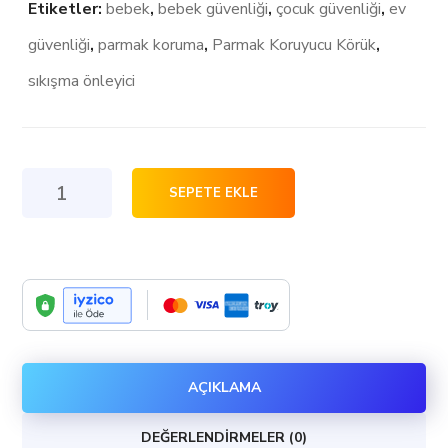
Etiketler:
bebek
,
bebek güvenliği
,
çocuk güvenliği
,
ev
güvenliği
,
parmak koruma
,
Parmak Koruyucu Körük
,
sıkışma önleyici
Parmak
SEPETE EKLE
Koruyucu
Körük
100
cm
adet
AÇIKLAMA
DEĞERLENDIRMELER (0)