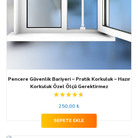
Pencere Güvenlik Bariyeri – Pratik Korkuluk – Hazır
Korkuluk Özel Ölçü Gerektirmez
5
250,00
₺
üzerinden
4.60
oy
aldı
SEPETE EKLE