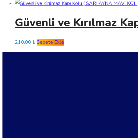
Güvenli ve Kırılmaz K
210,00
₺
Sepete Ekle