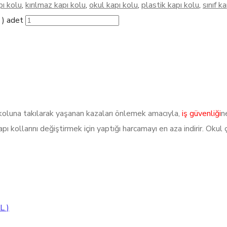
pı kolu
,
kırılmaz kapı kolu
,
okul kapı kolu
,
plastik kapı kolu
,
sınıf k
) adet
 koluna takılarak yaşanan kazaları önlemek amacıyla,
iş güvenliği
n
 kollarını değiştirmek için yaptığı harcamayı en aza indirir. Okul çal