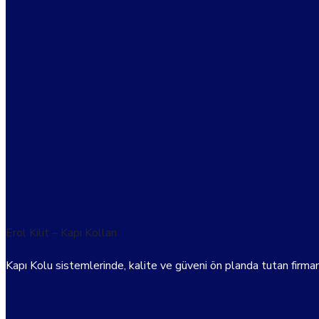
Erol Kilit – Kapı Kolları
Kapı Kolu sistemlerinde, kalite ve güveni ön planda tutan firmam