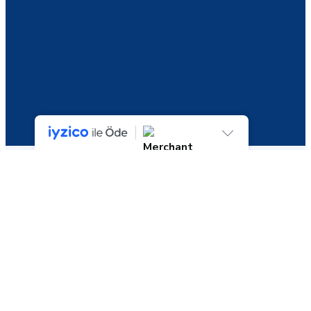
Shop
23 sonuçtan 1-9 arası gösteriliyor