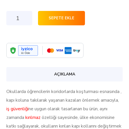
Güvenli
SEPETE EKLE
ve
Kırılmaz
Kapı
Kolu
(
BEYAZ
AÇIKLAMA
AYNA
BEYAZ
Okullarda öğrencilerin koridorlarda koşturması esnasında ,
KOL
kapı koluna takılarak yaşanan kazaları önlemek amacıyla,
)
iş güvenliği
ne uygun olarak tasarlanan bu ürün, aynı
adet
zamanda
kırılmaz
özelliği sayesinde, ülke ekonomisine
katkı sağlayarak, okulların kırılan kapı kollarını değiştirmek