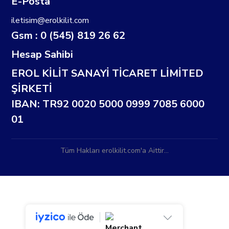
E-Posta
iletisim@erolkilit.com
Gsm : 0 (545) 819 26 62
Hesap Sahibi
EROL KİLİT SANAYİ TİCARET LİMİTED
ŞİRKETİ
IBAN: TR92 0020 5000 0999 7085 6000
01
Tüm Hakları erolkilit.com'a Aittir...