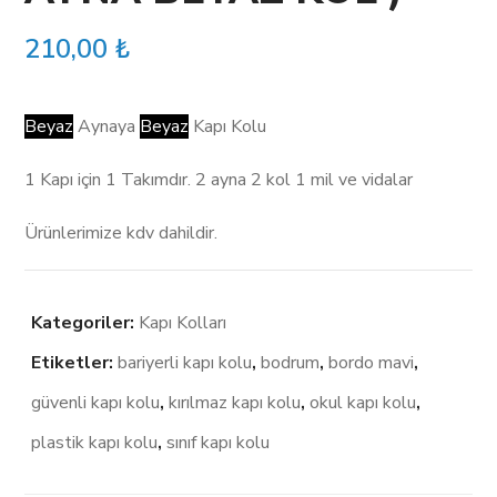
210,00
₺
Beyaz
Aynaya
Beyaz
Kapı Kolu
1 Kapı için 1 Takımdır. 2 ayna 2 kol 1 mil ve vidalar
Ürünlerimize kdv dahildir.
Kategoriler:
Kapı Kolları
Etiketler:
bariyerli kapı kolu
,
bodrum
,
bordo mavi
,
güvenli kapı kolu
,
kırılmaz kapı kolu
,
okul kapı kolu
,
plastik kapı kolu
,
sınıf kapı kolu