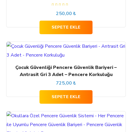
5
250,00
₺
üzerinden
4.60
oy
aldı
SEPETE EKLE
Çocuk Güvenliği Pencere Güvenlik Bariyeri –
Antrasit Gri 3 Adet – Pencere Korkuluğu
725,00
₺
SEPETE EKLE
Bu
ürünün