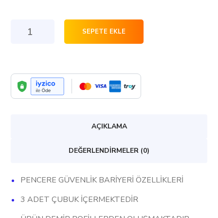
Pratik
SEPETE EKLE
Korkuluk
Sistemleri
-
Portatif
Pencere
Güvenlik
AÇIKLAMA
Bariyeri
-
DEĞERLENDIRMELER (0)
Hazır
Korkuluk
PENCERE GÜVENLİK BARİYERİ ÖZELLİKLERİ
Sistemleri
3 ADET ÇUBUK İÇERMEKTEDİR
-
Akıllı