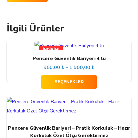
İlgili Ürünler
Bu
İNDIRIM!
ürünün
Pencere Güvenlik Bariyeri 4 lü
birden
Fiyat
950,00
₺
–
1.900,00
₺
fazla
aralığı:
SEÇENEKLER
varyasyonu
950,00 ₺
var.
-
Seçenekler
ürün
1.900,00 ₺
sayfasından
Pencere Güvenlik Bariyeri – Pratik Korkuluk – Hazır
seçilebilir
Korkuluk Özel Ölçü Gerektirmez