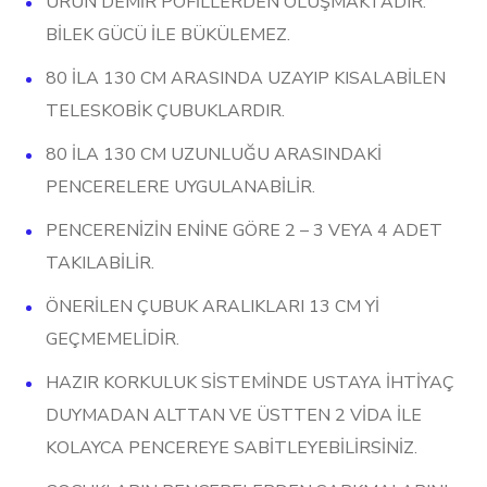
ÜRÜN DEMİR POFİLLERDEN OLUŞMAKTADIR.
Korkuluk
BİLEK GÜCÜ İLE BÜKÜLEMEZ.
3
80 İLA 130 CM ARASINDA UZAYIP KISALABİLEN
Adet
TELESKOBİK ÇUBUKLARDIR.
adet
80 İLA 130 CM UZUNLUĞU ARASINDAKİ
PENCERELERE UYGULANABİLİR.
PENCERENİZİN ENİNE GÖRE 2 – 3 VEYA 4 ADET
TAKILABİLİR.
ÖNERİLEN ÇUBUK ARALIKLARI 13 CM Yİ
GEÇMEMELİDİR.
HAZIR KORKULUK SİSTEMİNDE USTAYA İHTİYAÇ
DUYMADAN ALTTAN VE ÜSTTEN 2 VİDA İLE
KOLAYCA PENCEREYE SABİTLEYEBİLİRSİNİZ.