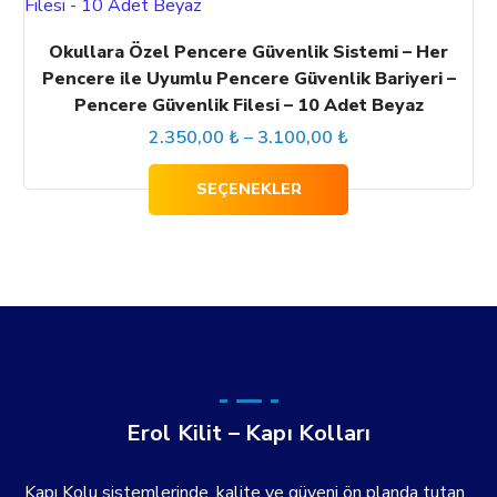
birden
fazla
Okullara Özel Pencere Güvenlik Sistemi – Her
varyasyonu
Pencere ile Uyumlu Pencere Güvenlik Bariyeri –
var.
Pencere Güvenlik Filesi – 10 Adet Beyaz
Fiyat
2.350,00
₺
–
Seçenekler
3.100,00
₺
ürün
aralığı:
SEÇENEKLER
sayfasından
2.350,00 ₺
seçilebilir
-
3.100,00 ₺
Erol Kilit – Kapı Kolları
Kapı Kolu sistemlerinde, kalite ve güveni ön planda tutan