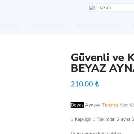
Turkish
rumsal
Ürünlerimiz
Sık Sorulan Sorular
Güvenli ve K
BEYAZ AYN
210,00
₺
Beyaz
Aynaya
Turuncu
Kapı K
1 Kapı için 1 Takımdır. 2 ayna 2
Ürünlerimize kdv dahildir.