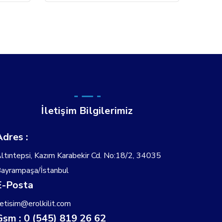
İletişim Bilgilerimiz
Adres :
ltıntepsi, Kazım Karabekir Cd. No:18/2, 34035
ayrampaşa/İstanbul
E-Posta
letisim@erolkilit.com
Gsm : 0 (545) 819 26 62