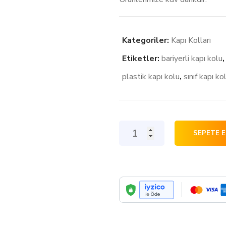
Kategoriler:
Kapı Kolları
Etiketler:
bariyerli kapı kolu
plastik kapı kolu
,
sınıf kapı ko
Güvenli
SEPETE E
ve
Kırılmaz
Kapı
Kolu
(
BEYAZ