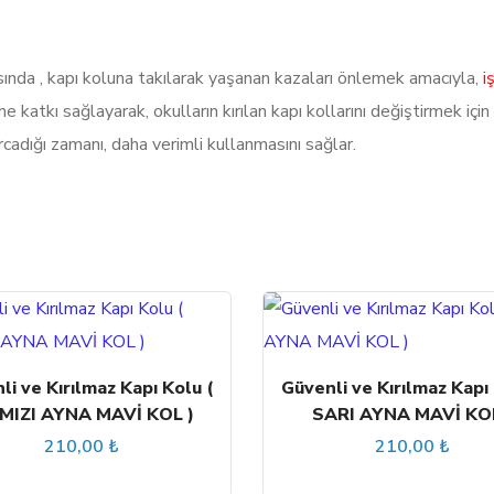
AYNA
TURUNCU
sında , kapı koluna takılarak yaşanan kazaları önlemek amacıyla,
i
KOL
katkı sağlayarak, okulların kırılan kapı kollarını değiştirmek için y
)
harcadığı zamanı, daha verimli kullanmasını sağlar.
adet
li ve Kırılmaz Kapı Kolu (
Güvenli ve Kırılmaz Kapı 
MIZI AYNA MAVİ KOL )
SARI AYNA MAVİ KOL
210,00
₺
210,00
₺