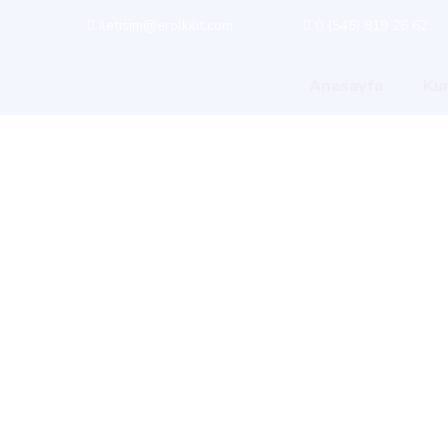
iletisim@erolkilit.com
0 (545) 819 26 62
Anasayfa
Ku