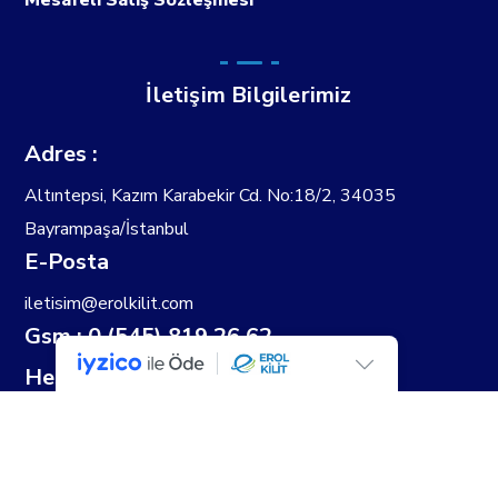
Mesafeli Satış Sözleşmesi
İletişim Bilgilerimiz
Adres :
Altıntepsi, Kazım Karabekir Cd. No:18/2, 34035
Bayrampaşa/İstanbul
E-Posta
iletisim@erolkilit.com
Gsm : 0 (545) 819 26 62
Hesap Sahibi
EROL KİLİT SANAYİ TİCARET LİMİTED
ŞİRKETİ
IBAN: TR92 0020 5000 0999 7085 6000