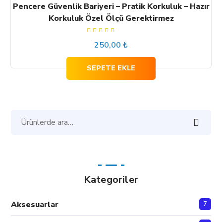
Pencere Güvenlik Bariyeri – Pratik Korkuluk – Hazır
Korkuluk Özel Ölçü Gerektirmez
5
250,00
₺
üzerinden
4.60
oy
aldı
SEPETE EKLE
Ara:
Kategoriler
Aksesuarlar
7