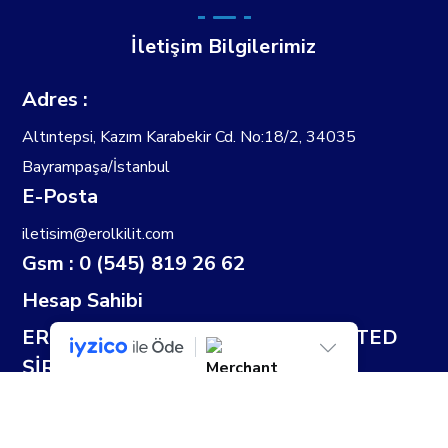
İletişim Bilgilerimiz
Adres :
Altıntepsi, Kazım Karabekir Cd. No:18/2, 34035
Bayrampaşa/İstanbul
E-Posta
iletisim@erolkilit.com
Gsm : 0 (545) 819 26 62
Hesap Sahibi
EROL KİLİT SANAYİ TİCARET LİMİTED
ŞİRKETİ
IBAN: TR92 0020 5000 0999 7085 6000
01