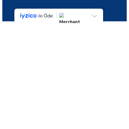
Shop
Tek bir sonuç gösteriliyor
Plastik Üçgen Anahtar
(50’li Paket)