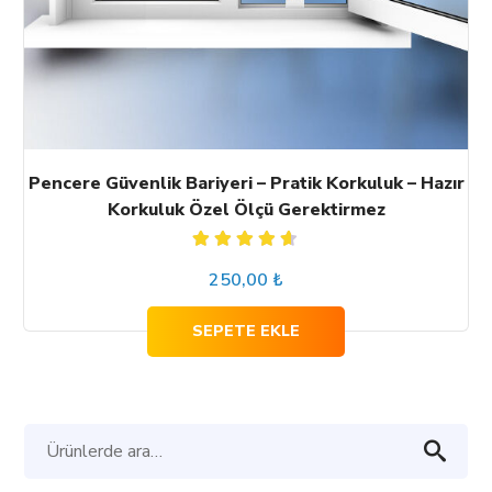
Pencere Güvenlik Bariyeri – Pratik Korkuluk – Hazır
Korkuluk Özel Ölçü Gerektirmez
5
250,00
₺
üzerinden
4.60
oy
aldı
SEPETE EKLE
Ara: