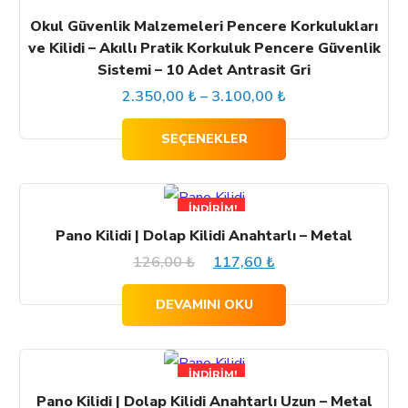
fazla
Okul Güvenlik Malzemeleri Pencere Korkulukları
varyasyonu
ve Kilidi – Akıllı Pratik Korkuluk Pencere Güvenlik
var.
Sistemi – 10 Adet Antrasit Gri
Fiyat
2.350,00
₺
–
Seçenekler
3.100,00
₺
ürün
aralığı:
SEÇENEKLER
sayfasından
2.350,00 ₺
seçilebilir
-
İNDIRIM!
3.100,00 ₺
Pano Kilidi | Dolap Kilidi Anahtarlı – Metal
Orijinal
Şu
126,00
₺
117,60
₺
fiyat:
andaki
DEVAMINI OKU
126,00 ₺.
fiyat:
117,60 ₺.
İNDIRIM!
Pano Kilidi | Dolap Kilidi Anahtarlı Uzun – Metal