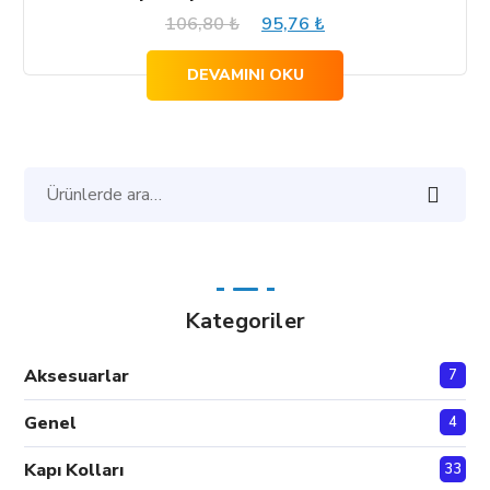
Orijinal
Şu
106,80
₺
95,76
₺
fiyat:
andaki
DEVAMINI OKU
106,80 ₺.
fiyat:
95,76 ₺.
Ara:
Kategoriler
Aksesuarlar
7
Genel
4
Kapı Kolları
33