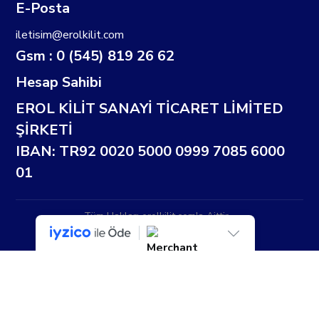
E-Posta
iletisim@erolkilit.com
Gsm : 0 (545) 819 26 62
Hesap Sahibi
EROL KİLİT SANAYİ TİCARET LİMİTED
ŞİRKETİ
IBAN: TR92 0020 5000 0999 7085 6000
01
Tüm Hakları erolkilit.com'a Aittir...