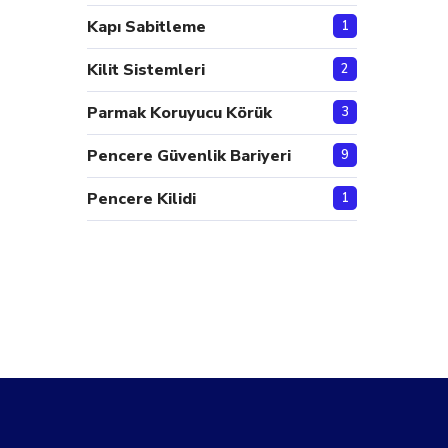
Kapı Sabitleme
1
Kilit Sistemleri
2
Parmak Koruyucu Körük
3
Pencere Güvenlik Bariyeri
9
Pencere Kilidi
1