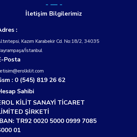
İletişim Bilgilerimiz
Adres :
ltıntepsi, Kazım Karabekir Cd. No:18/2, 34035
ayrampaşa/İstanbul
E-Posta
letisim@erolkilit.com
Gsm : 0 (545) 819 26 62
Hesap Sahibi
EROL KİLİT SANAYİ TİCARET
LİMİTED ŞİRKETİ
IBAN: TR92 0020 5000 0999 7085
6000 01