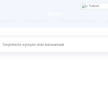
Turkish
Shop
rumsal
Ürünlerimiz
Sık Sorulan Sorular
Seçiminizle eşleşen ürün bulunamadı.