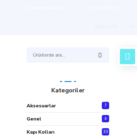
iletisim@erolkilit.com
0 (545) 819 26 62
Anasayfa
Ku
Ara:
Kategoriler
Aksesuarlar
7
Genel
4
Kapı Kolları
33