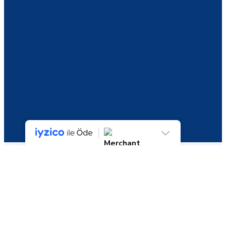
Shop
Seçiminizle eşleşen ürün bulunamadı.
Ara:
Ara