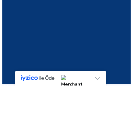
Shop
Seçiminizle eşleşen ürün bulunamadı.
Ara:
Ara