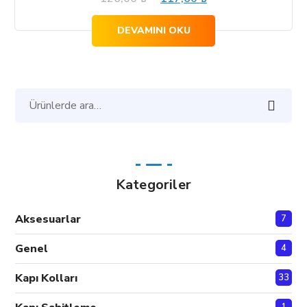
fiyat:
andaki
DEVAMINI OKU
126,00 ₺.
fiyat:
117,60 ₺.
Ara:
Kategoriler
Aksesuarlar
7
Genel
4
Kapı Kolları
33