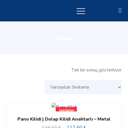
Shop
Tek bir sonuç gösteriliyor
İNDIRIM!
Pano Kilidi | Dolap Kilidi Anahtarlı – Metal
Orijinal
Şu
126,00
₺
117,60
₺