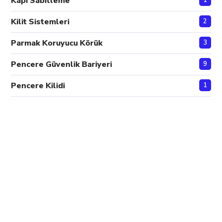
Kapı Sabitleme
1
Kilit Sistemleri
2
Parmak Koruyucu Körük
3
Pencere Güvenlik Bariyeri
9
Pencere Kilidi
1