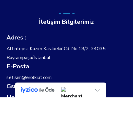
İletişim Bilgilerimiz
Adres :
Altıntepsi, Kazım Karabekir Cd. No:18/2, 34035
Bayrampaşa/İstanbul
E-Posta
iletisim@erolkilit.com
Gsm : 0 (545) 819 26 62
Hesap Sahibi
EROL KİLİT SANAYİ TİCARET LİMİTED
ŞİRKETİ
IBAN: TR92 0020 5000 0999 7085 6000