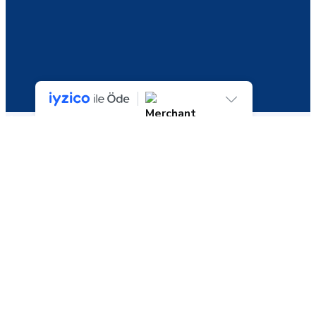
Archive
4 sonucun tümü gösteriliyor
İndirim!