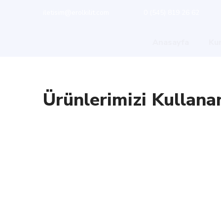
iletisim@erolkilit.com
0 (545) 819 26 62
Anasayfa
Ku
Ürünlerimizi Kullanan