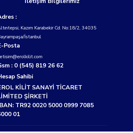
İletişim Bilgilerimiz
Adres :
ltıntepsi, Kazım Karabekir Cd. No:18/2, 34035
ayrampaşa/İstanbul
E-Posta
letisim@erolkilit.com
Gsm : 0 (545) 819 26 62
Hesap Sahibi
EROL KİLİT SANAYİ TİCARET
LİMİTED ŞİRKETİ
IBAN: TR92 0020 5000 0999 7085
6000 01