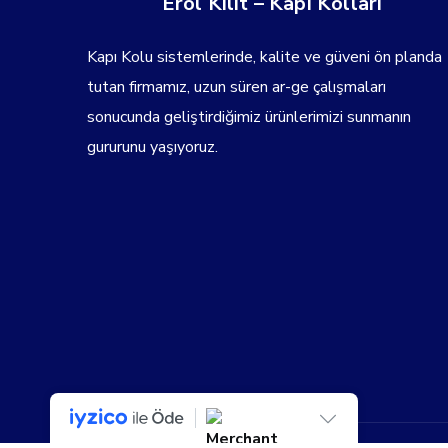
Erol Kilit – Kapı Kolları
Kapı Kolu sistemlerinde, kalite ve güveni ön planda
tutan firmamız, uzun süren ar-ge çalışmaları
sonucunda geliştirdiğimiz ürünlerimizi sunmanın
gururunu yaşıyoruz.
Tüm Hakları erolkilit.com'a Aittir...