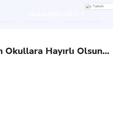
Turkish
Neden EROL KİLİT ?
rumsal
Ürünlerimiz
Sık Sorulan Sorular
 Okullara Hayırlı Olsun...